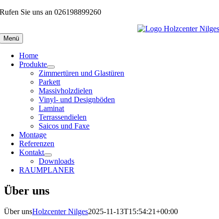
Zum
Rufen Sie uns an 026198899260
Inhalt
springen
Menü
Home
Produkte
Zimmertüren und Glastüren
Parkett
Massivholzdielen
Vinyl- und Designböden
Laminat
Terrassendielen
Saicos und Faxe
Montage
Referenzen
Kontakt
Downloads
RAUMPLANER
Über uns
Über uns
Holzcenter Nilges
2025-11-13T15:54:21+00:00