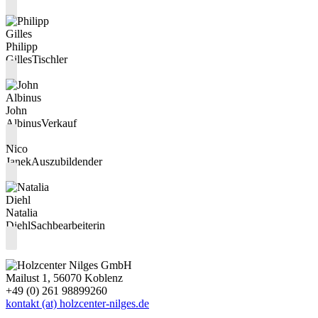
Philipp
Gilles
Tischler
John
Albinus
Verkauf
Nico
Janek
Auszubildender
Natalia
Diehl
Sachbearbeiterin
Mailust 1, 56070 Koblenz
+49 (0) 261 98899260
kontakt (at) holzcenter-nilges.de