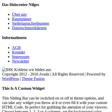
Das Holzcenter Nilges
Über uns
Raumplaner
Stellenausschreibungen
Datenschutzerklärung
Informationen
AGB
Kontakt
Impressum
Newsletter
Copyright 2012 - 2016 Avada | All Rights Reserved | Powered by
WordPress
|
Theme Fusion
Facebook
Twitter
Instagram
Toggle
This Is A Custom Widget
Sliding
Bar
This Sliding Bar can be switched on or off in theme options, and
Area
can take any widget you throw at it or even fill it with your custom
HTML Code. Its perfect for grabbing the attention of your viewers.
Choose between 1, 2, 3 or 4 columns, set the background color,